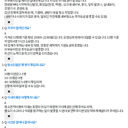
외부유리창을 제외한 실내전체입니다. 외창은 추가요금이 발생합니다.
현관문부터 시작하여 신발장, 화장실(천정, 벽면), 싱크대 내외부, 후드, 앞뒤 발코니, 실내유리,
조명기구, 콘센트 등
집안 전체에 걸쳐 찌든 때, 기름때, 곰팡이 등을 청소 작업합니다.
(곰팡이나 시트지가 많은 경우, 빌트인 가전제품 내부청소는 추가요금 발생 할 수도 있음)
Q
가격이 얼마인가요?
A
가격은 32평형 기준 평당 20000~22000원 입니다. 오염도에 따라서 다릴할 수 있습니다. 32평 기준
작업자 4명 7시간 소유합니다.
타 업체가 못하는 내부 창 뒷면, 방충망 세척까지 기본요금에 포함됩니다.
외부유리창은 추가요금이 발생합니다.
최선의 노력으로 최고의 만족을 드리겠습니다.
Q
청소인원은 몇 명이 투입되나요?
A
30평 미만은 2-3명
30~35평은 4명
40~50평형은 5-6명이 투입되며
상황에 따라 달라 질 수도 있습니다.
Q
식사비용은 어떻게 되나요?
A
청소견적비용에 식대는 포함되어 있기 때문에 식사제공은 안해 주셔도 되며,
별도의 수고비나 식대를 청구하는 일이 발생할 시 본사로 연락주시면 담당자에게 페널티가 주어집니다.
Q
시간은 얼마나 걸리나요?
A