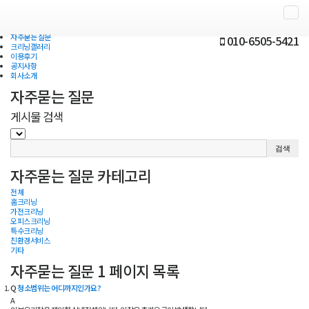
고객센터
자주묻는 질문
Togg
실시간 견적문의
navi
자주묻는 질문
010-6505-5421
크리닝갤러리
이용후기
공지사항
회사소개
자주묻는 질문
게시물 검색
자주묻는 질문 카테고리
전체
홈크리닝
가전크리닝
오피스크리닝
특수크리닝
친환경서비스
기타
자주묻는 질문 1 페이지 목록
Q
청소범위는 어디까지인가요?
A