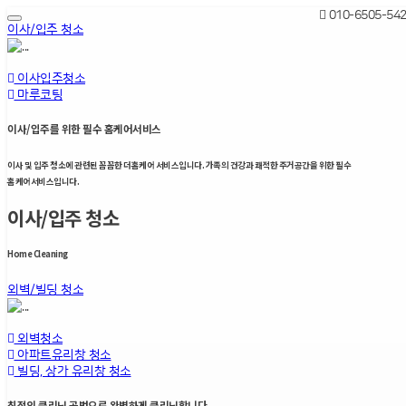
010-6505-54
Toggle
이사/입주 청소
navigation
이사입주청소
마루코팅
이사/입주를 위한 필수 홈케어서비스
이사 및 입주 청소에 관련된 꼼꼼한 더홈케어 서비스입니다. 가족의 건강과 쾌적한 주거공간을 위한 필수
홈케어서비스입니다.
이사/입주 청소
Home Cleaning
외벽/빌딩 청소
외벽청소
아파트유리창 청소
빌딩, 상가 유리창 청소
최적의 클리닝 공법으로 완벽하게 클리닝합니다.