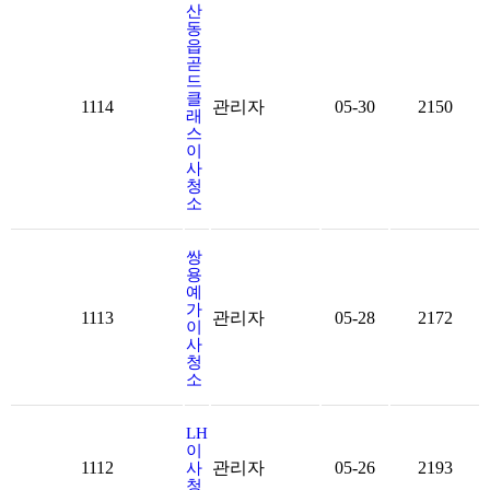
산
동
읍
곧
드
클
1114
관리자
05-30
2150
래
스
이
사
청
소
쌍
용
예
가
1113
관리자
05-28
2172
이
사
청
소
LH
이
1112
관리자
05-26
2193
사
청