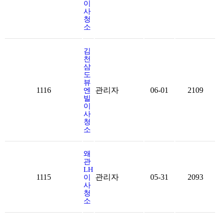
이
사
청
소
김
천
삼
도
뷰
1116
관리자
06-01
2109
엔
빌
이
사
청
소
왜
관
LH
1115
관리자
05-31
2093
이
사
청
소