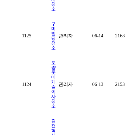
청
소
구
미
빌
1125
관리자
06-14
2168
딩
청
소
도
량
롯
데
캐
1124
관리자
06-13
2153
슬
이
사
청
소
김
천
혁