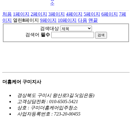
소
처음
1
페이지
2
페이지
3
페이지
4
페이지
5
페이지
6
페이지
7
페
이지
열린
8
페이지
9
페이지
10
페이지
다음
맨끝
검색대상
검색어
필수
더홈케어 구미지사
경상북도 구미시 왕산로3길 5(임은동)
고객상담전화 : 010-6505-5421
상호 : 구미더홈케어입주청소
사업자등록번호 : 723-20-00455