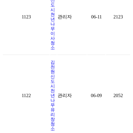
신
도
시
쳔
1123
관리자
06-11
2123
년
나
무
이
사
청
소
김
천
현
신
도
시
천
1122
관리자
06-09
2052
년
나
무
유
리
창
청
소