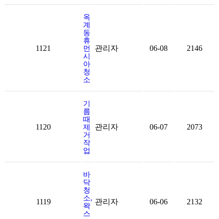
옥
계
동
휴
1121
관리자
06-08
2146
먼
시
아
청
소
기
름
때
1120
관리자
06-07
2073
제
거
작
업
바
닥
청
소,
1119
관리자
06-06
2132
왁
스