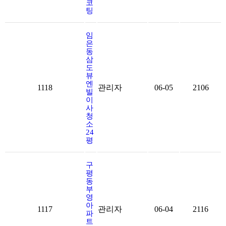
코
팅
임
은
동
삼
도
뷰
엔
1118
관리자
06-05
2106
빌
이
사
청
소
24
평
구
평
동
부
영
아
1117
관리자
06-04
2116
파
트