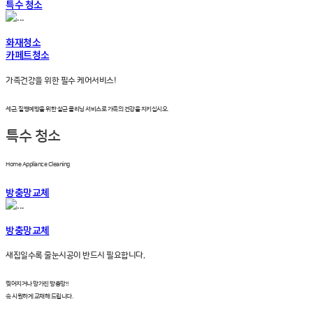
특수 청소
화재청소
카페트청소
가족건강을 위한 필수 케어서비스!
세균, 질병예방을 위한 살균 클리닝 서비스로 가족의 건강을 지키십시오.
특수 청소
Home Appliance Cleaning
방충망교체
방충망교체
새집일수록 줄눈시공이 반드시 필요합니다.
찢어지거나 망가진 방충망!!
속 시원하게 교채해 드립니다.