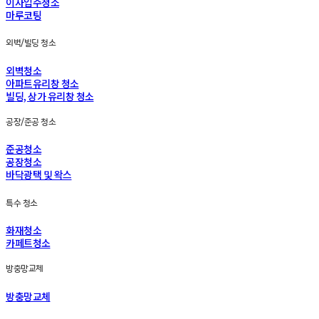
이사입주청소
마루코팅
외벽/빌딩 청소
외벽청소
아파트유리창 청소
빌딩, 상가 유리창 청소
공장/준공 청소
준공청소
공장청소
바닥광택 및 왁스
특수 청소
화재청소
카페트청소
방충망교체
방충망교체