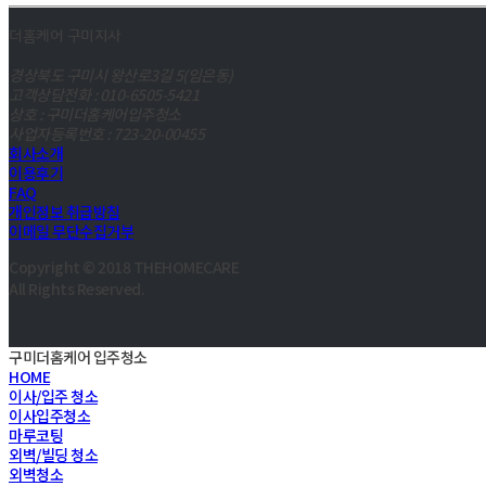
더홈케어 구미지사
경상북도 구미시 왕산로3길 5(임은동)
고객상담전화 : 010-6505-5421
상호 : 구미더홈케어입주청소
사업자등록번호 : 723-20-00455
회사소개
이용후기
FAQ
개인정보 취급방침
이메일 무단수집거부
Copyright © 2018 THEHOMECARE
All Rights Reserved.
구미더홈케어 입주청소
HOME
이사/입주 청소
이사입주청소
마루코팅
외벽/빌딩 청소
외벽청소