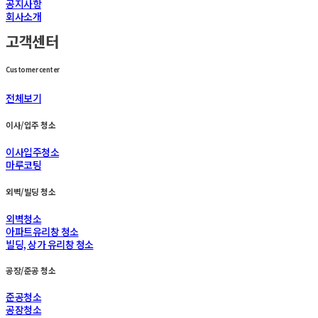
공지사항
회사소개
고객센터
Customer center
전체보기
이사/입주 청소
이사입주청소
마루코팅
외벽/빌딩 청소
외벽청소
아파트유리창 청소
빌딩, 상가 유리창 청소
공장/준공 청소
준공청소
공장청소