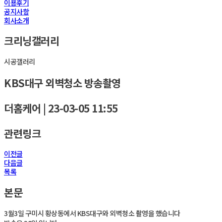
이용후기
공지사항
회사소개
크리닝갤러리
시공갤러리
KBS대구 외벽청소 방송촬영
더홈케어
|
23-03-05 11:55
관련링크
이전글
다음글
목록
본문
3월3일 구미시 황상동에서 KBS대구와 외벽청소 촬영을 했습니다