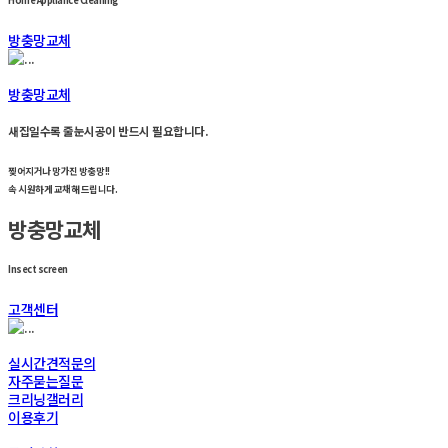
Home Appliance Cleaning
방충망교체
방충망교체
새집일수록 줄눈시공이 반드시 필요합니다.
찢어지거나 망가진 방충망!!
속 시원하게 교채해 드립니다.
방충망교체
Insect screen
고객센터
실시간견적문의
자주묻는질문
크리닝갤러리
이용후기