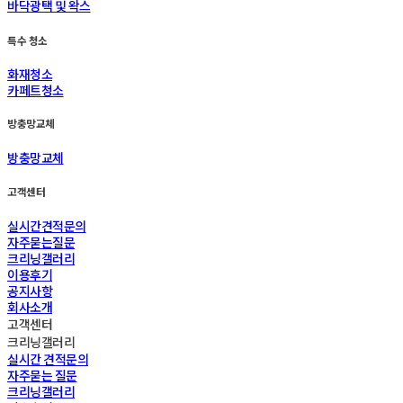
바닥광택 및 왁스
특수 청소
화재청소
카페트청소
방충망교체
방충망교체
고객센터
실시간견적문의
자주묻는질문
크리닝갤러리
이용후기
공지사항
회사소개
고객센터
크리닝갤러리
실시간 견적문의
자주묻는 질문
크리닝갤러리