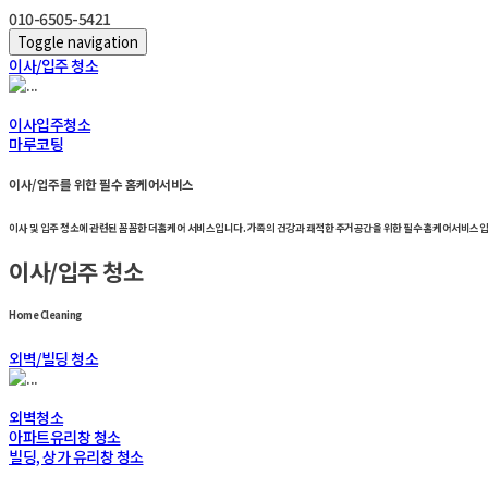
010-6505-5421
Toggle navigation
이사/입주 청소
이사입주청소
마루코팅
이사/입주를 위한 필수 홈케어서비스
이사 및 입주 청소에 관련된 꼼꼼한 더홈케어 서비스입니다. 가족의 건강과 쾌적한 주거공간을 위한 필수 홈케어서비스입
이사/입주 청소
Home Cleaning
외벽/빌딩 청소
외벽청소
아파트유리창 청소
빌딩, 상가 유리창 청소