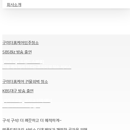
회사소개
구미더홈케어입주청소
SBSBiz 방송 출연
[Pick Up! 트렌드 스페셜]
집을 쾌적하게 만드는 프리미엄 청소 서비스
구미더홈케어 건물외벽 청소
KBS대구 방송 출연
[라이브오늘_오지고 인력센터]
건물외벽청소 방송 출현
구석 구석! 더 깨끗하고 더 퀘적하게~
명품토탈크린 서비스 더홈케어가 쾌적한 공간을 위해