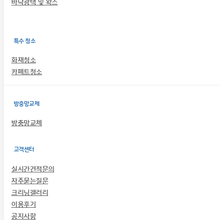
바닥광택 및 왁스
특수 청소
화재청소
카페트청소
방충망교체
방충망교체
고객센터
실시간견적문의
자주묻는질문
크리닝갤러리
이용후기
공지사항